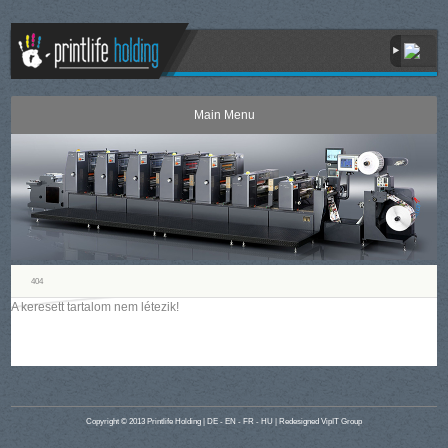
404
A keresett tartalom nem létezik!
Copyright © 2013 Printlife Holding |
DE
-
EN
-
FR
-
HU
| Redesigned
VipIT Group